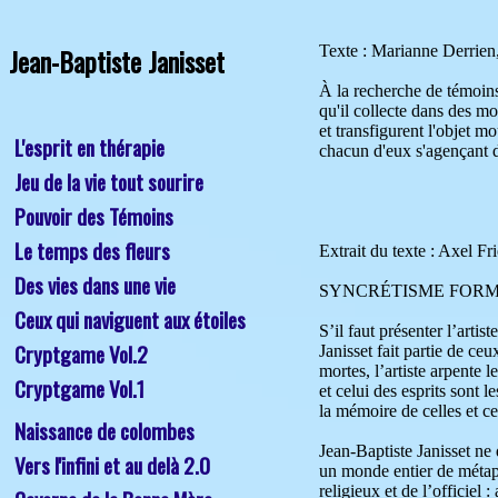
Jean-Baptiste Janisset
Texte : Marianne Derrien, DE L'USAGE DES FORCES MAGIQUE OU DES CONTRE-MONDES DE L'ART,  Éditions Magicité, 2026

À la recherche de témoins d'événements passés, Jean-Baptiste Janisset pratique la sculpture d'après moulage de forme "à la sauvage" 
qu'il collecte dans des monuments et lieux de cultes. À l'issue de ce repérage, ces "révélations" sont comme des rituels qui transcendent
et transfigurent l'objet moulé. Cette cueillette de symboles donne ensuite naissance à des assemblages d’éléments forgés dans le plomb, 
chacun d'eux s'agençant dans une syntaxe mystérieuse et inédite.




Extrait du texte : Axel Fried, Fisheye Immercive, 2025

SYNCRÉTISME FORMEL CONTRE FORMALISME-ZOMBIE : DE QUOI JEAN-BAPTISTE JANISSET EST-IL LE REMÈDE ?

S’il faut présenter l’artiste, commençons par son prénom, dont la part prophétique aurait pu nous mettre la puce à l’oreille : « Jean-Baptiste » 
Janisset fait partie de ceux dont l’œuvre engage un monde infiniment plus grand qu’eux. Fils de médium, voyageur, glaneur, poète des langues 
mortes, l’artiste arpente les abbayes, les nécropoles, les forêts sacrées et les cimetières – ces territoires où les frontières entre le monde des vivants 
et celui des esprits sont les plus faibles – à la recherche de « témoins ». Autrement dit, des formes du passé conservant dans leurs pierres 
la mémoire de celles et ceux qui ne sont plus.

Jean-Baptiste Janisset ne dérobe rien, ne s’approprie rien, et se contente uniquement de prendre « ce que ces témoins veulent bien lui donner » : 
un monde entier de métaphysiques, dormant dans les cimetières du monde. Parfois, la révérence va jusqu’à pousser du côté du formalisme 
religieux et de l’officiel : au Bénin, un prêtre du Fâ l’accompagne systématiquement pour autoriser ses prélèvements, tandis qu’au Cameroun, 
l’une des 
L'esprit en thérapie
Jeu de la vie tout sourire
Pouvoir des Témoins
Le temps des fleurs
Des vies dans une vie
Ceux qui naviguent aux étoiles
Cryptgame Vol.2
Cryptgame Vol.1
Naissance de colombes
Vers l'infini et au delà 2.0